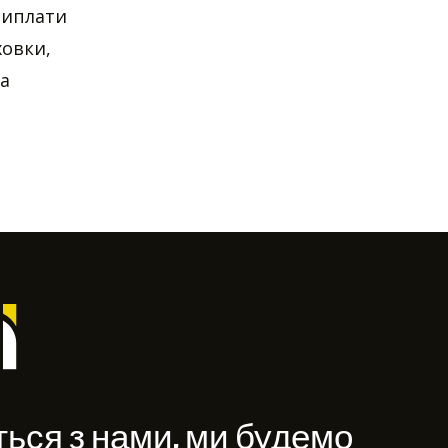
виплати
ховки,
а
ться з нами, ми будемо