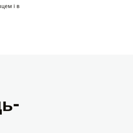
цем і в
ь-