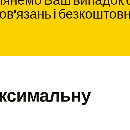
лянемо Ваш випадок б
ов'язань і безкоштов
ксимальну
ю