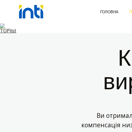
ГОЛОВНА
П
К
ви
Ви отримал
компенсація низ