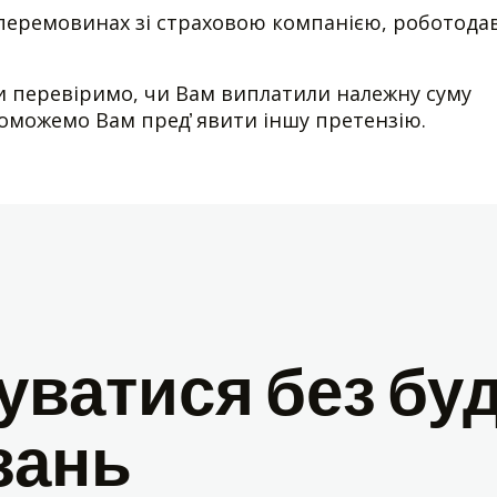
перемовинах зі страховою компанією, роботодав
 перевіримо, чи Вам виплатили належну суму
поможемо Вам пред̕ явити іншу претензію.
ватися без буд
зань