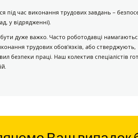
ся під час виконання трудових завдань – безпо
д, у відрядженні).
бути дуже важко. Часто роботодавці намагаютьс
иконання трудових обов’язків, або стверджують,
ил безпеки праці. Наш колектив спеціалістів го
й.