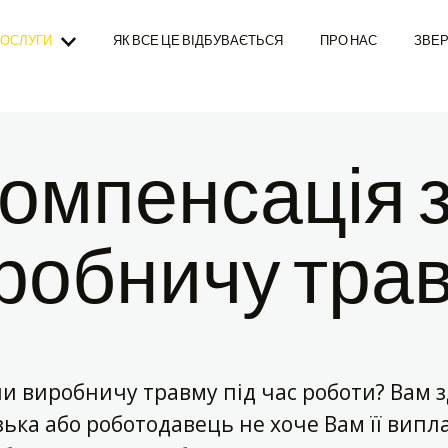
ОСЛУГИ
ЯК ВСЕ ЦЕ ВІДБУВАЄТЬСЯ
ПРО НАС
ЗВЕР
омпенсація 
робничу тра
и виробничу травму під час роботи? Вам з
ька або роботодавець не хоче Вам її вип