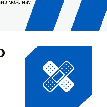
ьно можливу
о