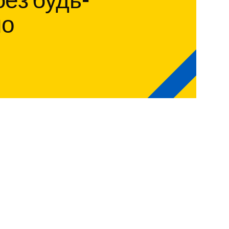
ез будь-
но