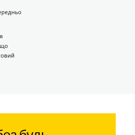
середньо
я
 що
товий