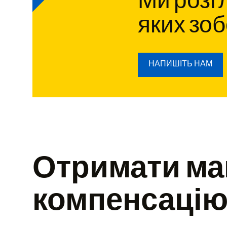
Ми розг
яких зоб
НАПИШІТЬ НАМ
Отримати ма
компенсаці