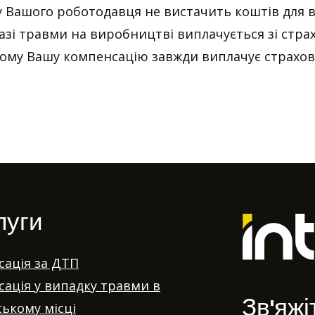
 у Вашого роботодавця не вистачить коштів для 
азі травми на виробництві виплачується зі стра
Тому Вашу компенсацію завжди виплачує страхов
луги
ація за ДТП
ація у випадку травми в
Зв'яжі
ькому місці