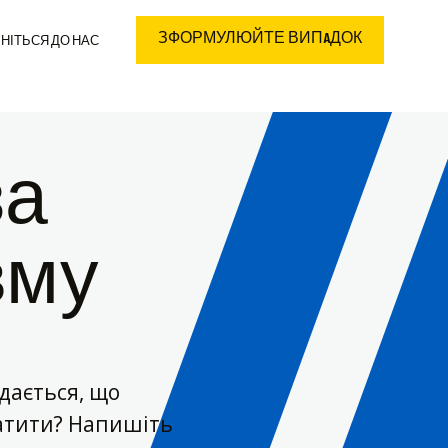
ЗФОРМУЛЮЙТЕ ВИПAДОК
НІТЬСЯ ДО НАС
за
вму
дається, що
латити? Напишіть