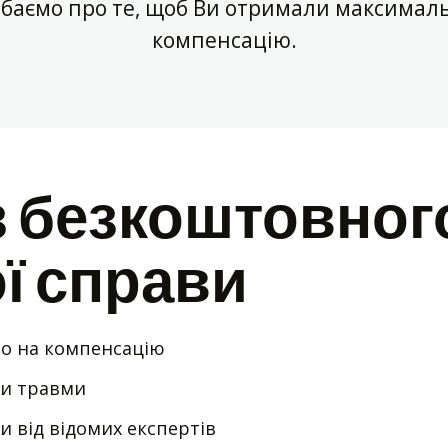
дбаємо про те, щоб Ви отримали максимал
компенсацію.
з безкоштовног
ї справи
о на компенсацію
зи травми
и від відомих експертів