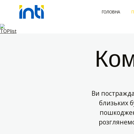
ГОЛОВНА
П
Ком
Ви постражда
близьких б
пошкоджен
розглянем