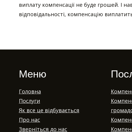
виплату компенсації не буде грошей. І н
відповідальності, компенсацію виплатить
Меню
Пос
Головна
Компенс
Послуги
Компенс
Як все це відбувається
громадс
Про нас
Компенс
Зверніться до нас
Компенс