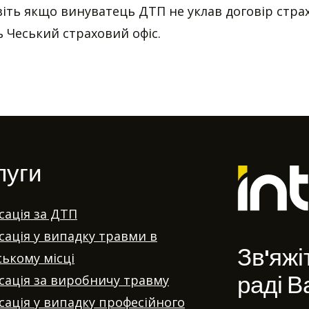
авіть якщо винуватець ДТП не уклав договір стра
 Чеський страховий офіс.
луги
ація за ДТП
ація у випадку травми в
Зв'яжі
ькому місці
раді 
ація за виробничу травму
ація у випадку професійного