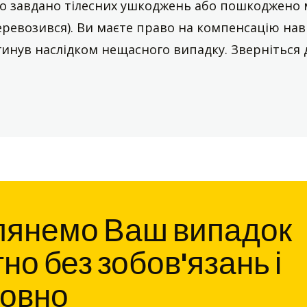
о завдано тілесних ушкоджень або пошкоджено
еревозився). Ви маєте право на компенсацію наві
гинув наслідком нещасного випадку. Зверніться д
лянемо Ваш випадок
о без зобов'язань і
овно