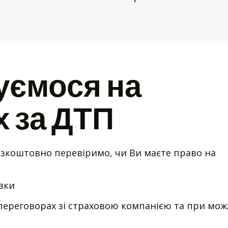
уємося на
 за ДТП
езкоштовно перевіримо, чи Ви маєте право на
вки
переговорах зі страховою компанією та при мо