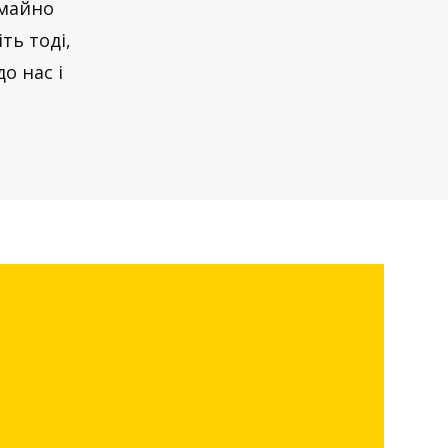
 майно
ть тоді,
о нас і