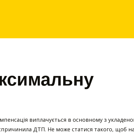
ксимальну
ю
мпенсація виплачується в основному з укладено
 спричинила ДТП. Не може статися такого, щоб н