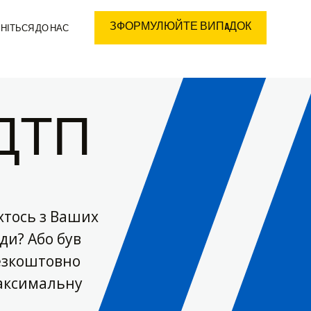
ЗФОРМУЛЮЙТЕ ВИПAДОК
НІТЬСЯ ДО НАС
 ДТП
хтось з Ваших
ди? Або був
езкоштовно
аксимальну