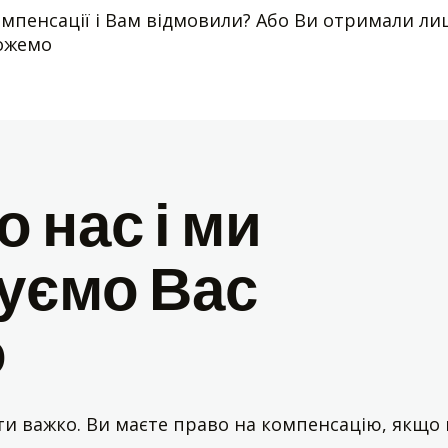
мпенсації і Вам відмовили? Або Ви отримали ли
можемо
 нас і ми
уємо Вас
о
 важко. Ви маєте право на компенсацію, якщо п