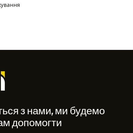
хування
ться з нами, ми будемо
Вам допомогти