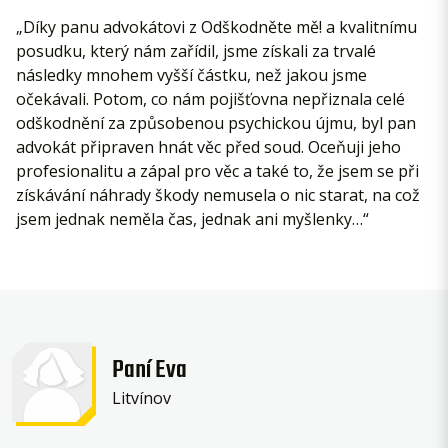
„Díky panu advokátovi z Odškodněte mě! a kvalitnímu
posudku, který nám zařídil, jsme získali za trvalé
následky mnohem vyšší částku, než jakou jsme
očekávali. Potom, co nám pojišťovna nepřiznala celé
odškodnění za způsobenou psychickou újmu, byl pan
advokát připraven hnát věc před soud. Oceňuji jeho
profesionalitu a zápal pro věc a také to, že jsem se při
získávání náhrady škody nemusela o nic starat, na což
jsem jednak neměla čas, jednak ani myšlenky…“
Paní Eva
Litvínov