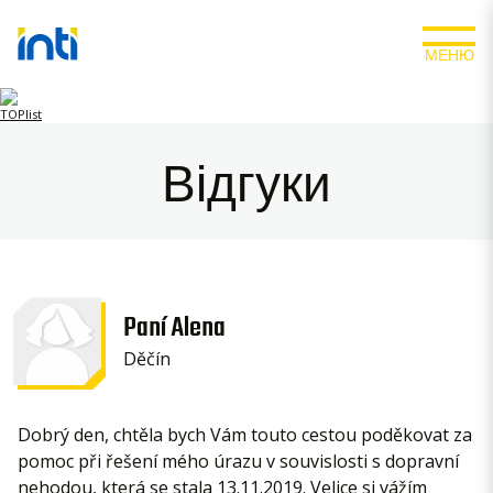
МЕНЮ
Відгуки
Paní Alena
Děčín
Dobrý den, chtěla bych Vám touto cestou poděkovat za
pomoc při řešení mého úrazu v souvislosti s dopravní
nehodou, která se stala 13.11.2019. Velice si vážím