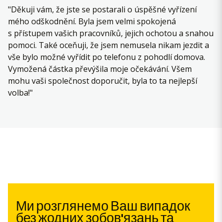
"Děkuji vám, že jste se postarali o úspěšné vyřízení
mého odškodnění. Byla jsem velmi spokojená
s přístupem vašich pracovníků, jejich ochotou a snahou
pomoci. Také oceňuji, že jsem nemusela nikam jezdit a
vše bylo možné vyřídit po telefonu z pohodlí domova.
Vymožená částka převýšila moje očekávání. Všem
mohu vaši společnost doporučit, byla to ta nejlepší
volba!"
Ми розглянемо Ваш випадок
без жодних зобов'язань та