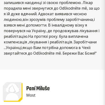
залишився наодинці зі своєю проблемою. Лікар
порадила мені звернутися до Odškodněte mě, за що
я їй дуже вдячний. Адвокат виявився чесною
людиною,він зрозумів проблему заробітчанина,і
взявся мені допомогти. В інвалідному візку я
повернувся на Україну, де продовжував лікування і
реабілітацію.На протязі року. була виплачена
компенсація ,лікування і реабілітація. Заробітчани
...Українці,якщо Вам потрібна допомога в Чехії
звертайтеся до Odškodněte mě. Бережи Вас Боже!"
Paní Miluše
Most