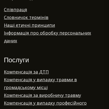
Співпраця
Словничок термінів
Наші етичні принципи
Інформація про обробку персональних
даних
Послуги
Компенсація за ДТП
Компенсація у випадку травми в
громадському місці
Компенсація за виробничу травму
Компенсація у випадку професійного