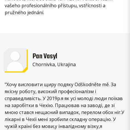
vašeho profesionálního přístupu, vstřícnosti a
pružného jednání.
Pan Vasyl
Chornivka, Ukrajina
"Хочу висловити щиру подяку Odškodněte mě. За
якісну роботу, високий професіоналізм і
справедливість. У 2019р.я як усі молоді люди поїхав
на заробітки в Чехію. Працював на заводі, де зі
мною стався нещасний випадок, перелом обох ніг.У
лікарні в Чехії мені зробили складну операцію. У
чужій країні без мови,у інвалідному візку,я